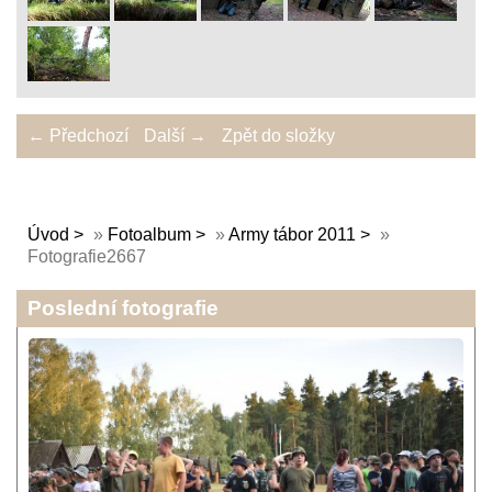
← Předchozí
Další →
Zpět do složky
Úvod
»
Fotoalbum
»
Army tábor 2011
»
Fotografie2667
Poslední fotografie