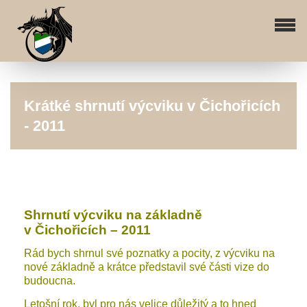
Krátké shrnutí výcviku v Čichořicích
- 2011
Shrnutí výcviku na základně
v Čichořicích – 2011
Rád bych shrnul své poznatky a pocity, z výcviku na
nové základně a krátce představil své části vize do
budoucna.
Letošní rok, byl pro nás velice důležitý a to hned