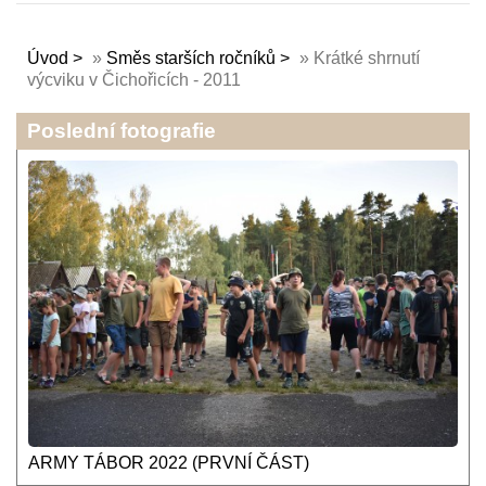
Úvod
»
Směs starších ročníků
»
Krátké shrnutí
výcviku v Čichořicích - 2011
Poslední fotografie
ARMY TÁBOR 2022 (PRVNÍ ČÁST)