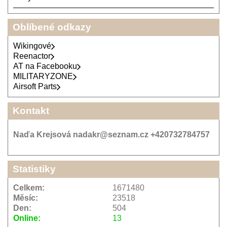
Oblíbené odkazy
Wikingové
Reenactor
AT na Facebooku
MILITARYZONE
Airsoft Parts
Kontakt
Naďa Krejsová nadakr@seznam.cz +420732784757
Statistiky
Celkem:
1671480
Měsíc:
23518
Den:
504
Online:
13