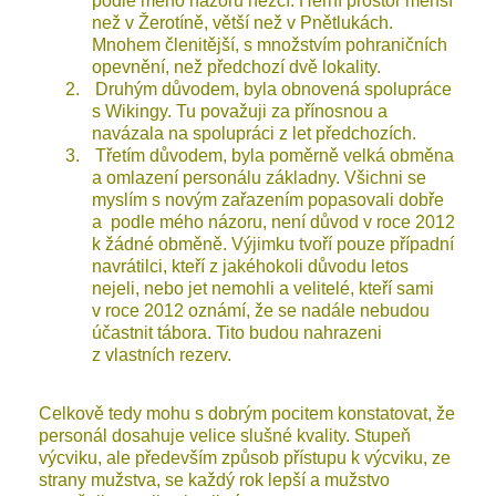
podle mého názoru hezčí. Herní prostor menší
než v Žerotíně, větší než v Pnětlukách.
Mnohem členitější, s množstvím pohraničních
opevnění, než předchozí dvě lokality.
2.
Druhým důvodem, byla obnovená spolupráce
s Wikingy. Tu považuji za přínosnou a
navázala na spolupráci z let předchozích.
3.
Třetím důvodem, byla poměrně velká obměna
a omlazení personálu základny. Všichni se
myslím s novým zařazením popasovali dobře
a podle mého názoru, není důvod v roce 2012
k žádné obměně. Výjimku tvoří pouze případní
navrátilci, kteří z jakéhokoli důvodu letos
nejeli, nebo jet nemohli a velitelé, kteří sami
v roce 2012 oznámí, že se nadále nebudou
účastnit tábora. Tito budou nahrazeni
z vlastních rezerv.
Celkově tedy mohu s dobrým pocitem konstatovat, že
personál dosahuje velice slušné kvality. Stupeň
výcviku, ale především způsob přístupu k výcviku, ze
strany mužstva, se každý rok lepší a mužstvo