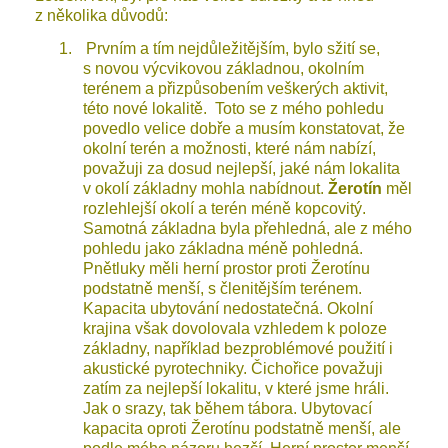
z několika důvodů:
1.
Prvním a tím nejdůležitějším, bylo sžití se,
s novou výcvikovou základnou, okolním
terénem a přizpůsobením veškerých aktivit,
této nové lokalitě. Toto se z mého pohledu
povedlo velice dobře a musím konstatovat, že
okolní terén a možnosti, které nám nabízí,
považuji za dosud nejlepší, jaké nám lokalita
v okolí základny mohla nabídnout.
Žerotín
měl
rozlehlejší okolí a terén méně kopcovitý.
Samotná základna byla přehledná, ale z mého
pohledu jako základna méně pohledná.
Pnětluky měli herní prostor proti Žerotínu
podstatně menší, s členitějším terénem.
Kapacita ubytování nedostatečná. Okolní
krajina však dovolovala vzhledem k poloze
základny, například bezproblémové použití i
akustické pyrotechniky. Čichořice považuji
zatím za nejlepší lokalitu, v které jsme hráli.
Jak o srazy, tak během tábora. Ubytovací
kapacita oproti Žerotínu podstatně menší, ale