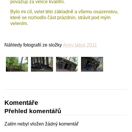
považuji za velice kvalitní.
Bylo mi ctí, velet této základně a všemu osazenstvu,
které se rozhodlo část prázdnin, strávit pod mým
velením.
Náhledy fotografií ze složky
Army tábor 2011
Komentáře
Přehled komentářů
Zatím nebyl vložen žádný komentář