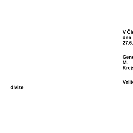
V Či
dne
27.6
Gene
M.
Krej
Velit
divize